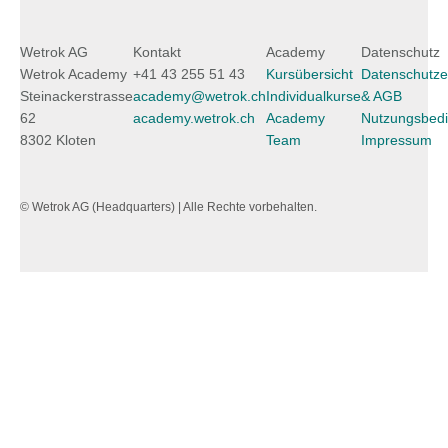
Wetrok AG
Kontakt
Academy
Datenschutz
Wetrok Academy
+41 43 255 51 43
Kursübersicht
Datenschutze
Steinackerstrasse
academy@wetrok.ch
Individualkurse
& AGB
62
academy.wetrok.ch
Academy
Nutzungsbed
8302 Kloten
Team
Impressum
© Wetrok AG (Headquarters) | Alle Rechte vorbehalten.