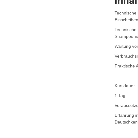
Inha
Technische 
Einscheibe
Technische 
Shampoonie
Wartung vo
Verbrauchsm
Praktische 
Kursdauer
1 Tag
Voraussetz
Erfahrung i
Deutschkenn