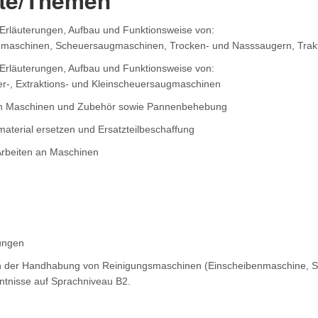
lte/Themen
Erläuterungen, Aufbau und Funktionsweise von:
nmaschinen, Scheuersaugmaschinen, Trocken- und Nasssaugern, Trakt
Erläuterungen, Aufbau und Funktionsweise von:
r-, Extraktions- und Kleinscheuersaugmaschinen
n Maschinen und Zubehör sowie Pannenbehebung
aterial ersetzen und Ersatzteilbeschaffung
Arbeiten an Maschinen
ungen
n der Handhabung von Reinigungsmaschinen (Einscheibenmaschine, Sc
tnisse auf Sprachniveau B2.