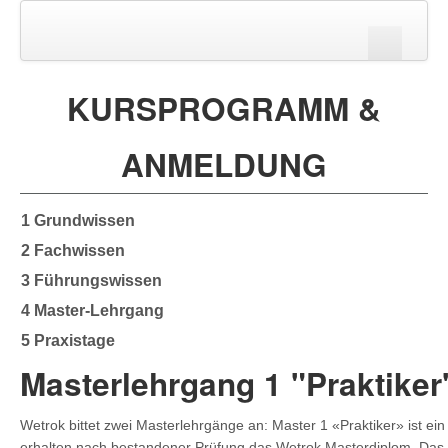
Startseite
KURSPROGRAMM &
Login
ANMELDUNG
1 Grundwissen
2 Fachwissen
Suchen
3 Führungswissen
4 Master-Lehrgang
5 Praxistage
Masterlehrgang 1 "Praktiker
Wetrok bittet zwei Masterlehrgänge an: Master 1 «Praktiker» ist ein
erhalten nach bestandener Prüfung das Wetrok Masterdiplom. Das Ma