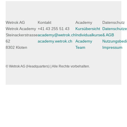
Wetrok AG
Kontakt
Academy
Datenschutz
Wetrok Academy
+41 43 255 51 43
Kursübersicht
Datenschutze
Steinackerstrasse
academy@wetrok.ch
Individualkurse
& AGB
62
academy.wetrok.ch
Academy
Nutzungsbed
8302 Kloten
Team
Impressum
© Wetrok AG (Headquarters) | Alle Rechte vorbehalten.